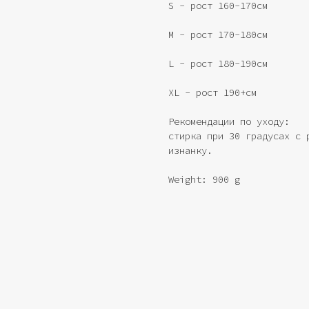
S - рост 160-170см
M - рост 170-180см
L - рост 180-190см
XL - рост 190+см
Рекомендации по уходу:
стирка при 30 градусах с 
изнанку.
Weight: 900 g