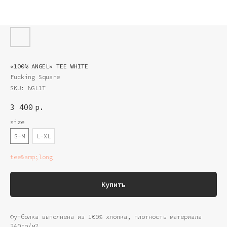
«100% ANGEL» TEE WHITE
Fucking Square
SKU:
NGL1T
3 400
р.
size
S-M
L-XL
tee&amp;long
Купить
Футболка выполнена из 100% хлопка, плотность материала
240гр/м2.