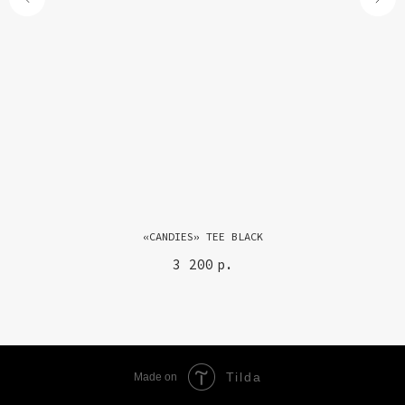
«CANDIES» TEE BLACK
3 200
р.
Tilda
Made on