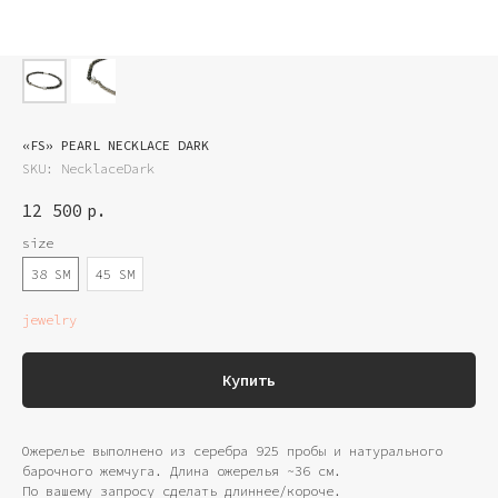
«FS» PEARL NECKLACE DARK
SKU:
NecklaceDark
12 500
р.
size
38 SM
45 SM
jewelry
Купить
Ожерелье выполнено из серебра 925 пробы и натурального
барочного жемчуга. Длина ожерелья ~36 см.
По вашему запросу сделать длиннее/короче.