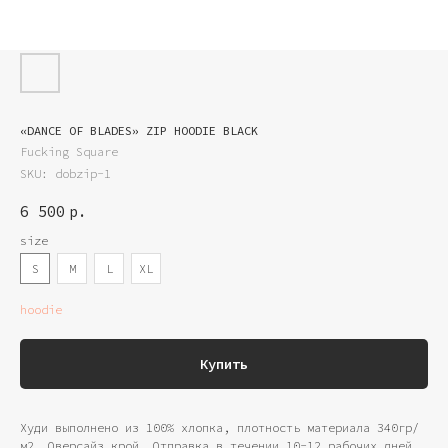
«DANCE OF BLADES» ZIP HOODIE BLACK
Fucking Square
SKU:
dobzip-1
6 500
р.
size
S
M
L
XL
hoodie
Купить
Худи выполнено из 100% хлопка, плотность материала 340гр/
м2. Оверсайз крой. Отправка в течении 10-12 рабочих дней.