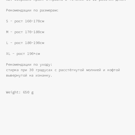
Рекомендации по размерам:
S - рост 160-170см
M - рост 170-180см
L - рост 180-190см
XL - рост 190+см
Рекомендации по уходу:
стирка при 30 градусах с расстёгнутой молнией и кофтой
вывернутой на изнанку.
Weight: 650 g